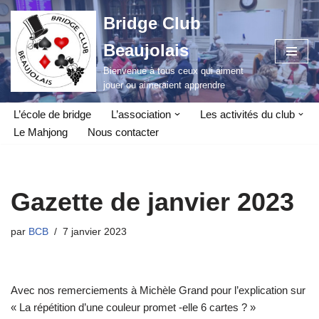
Bridge Club
Aller
Beaujolais
au
contenu
Bienvenue à tous ceux qui aiment
jouer ou aimeraient apprendre
L’école de bridge
L’association
Les activités du club
Le Mahjong
Nous contacter
Gazette de janvier 2023
par
BCB
7 janvier 2023
Avec nos remerciements à Michèle Grand pour l’explication sur
« La répétition d’une couleur promet -elle 6 cartes ? »