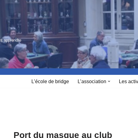
nt apprendre
L’école de bridge
L’association
Les activ
Port du masque au club