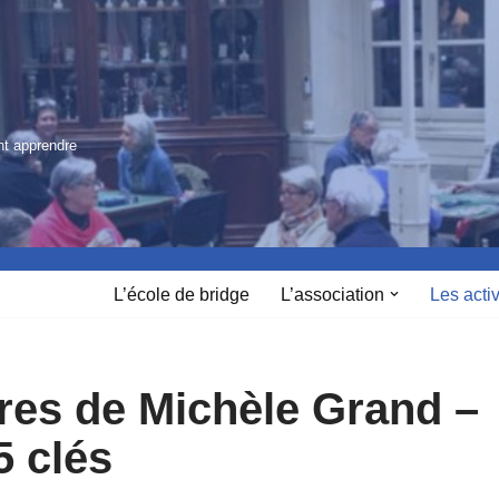
nt apprendre
L’école de bridge
L’association
Les activ
res de Michèle Grand –
 clés