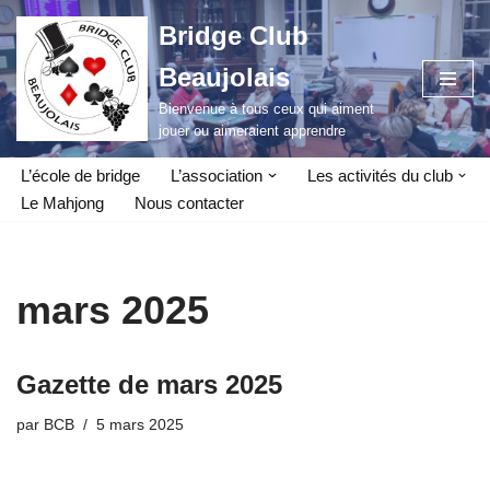
Bridge Club
Aller
Beaujolais
au
contenu
Bienvenue à tous ceux qui aiment
jouer ou aimeraient apprendre
L’école de bridge
L’association
Les activités du club
Le Mahjong
Nous contacter
mars 2025
Gazette de mars 2025
par
BCB
5 mars 2025