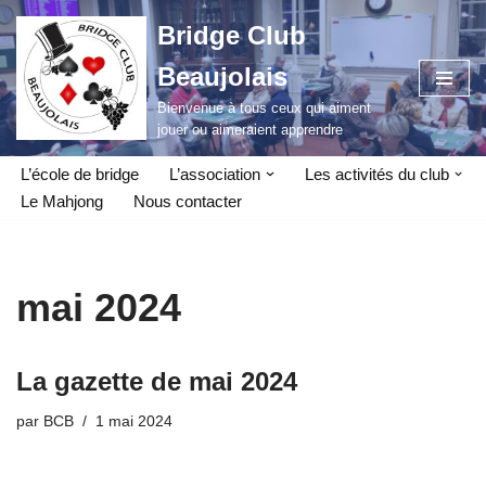
Bridge Club
Aller
Beaujolais
au
contenu
Bienvenue à tous ceux qui aiment
jouer ou aimeraient apprendre
L’école de bridge
L’association
Les activités du club
Le Mahjong
Nous contacter
mai 2024
La gazette de mai 2024
par
BCB
1 mai 2024