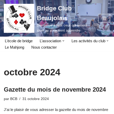
Bridge Club
Aller
Beaujolais
au
contenu
Bienvenue à tous ceux qui aiment
jouer ou aimeraient apprendre
L’école de bridge
L’association
Les activités du club
Le Mahjong
Nous contacter
octobre 2024
Gazette du mois de novembre 2024
par
BCB
31 octobre 2024
J’ai le plaisir de vous adresser la gazette du mois de novembre