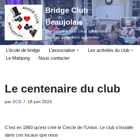
Bridge Club
Aller
Beaujolais
au
contenu
Bienvenue à tous ceux qui aiment
jouer ou aimeraient apprendre
L’école de bridge
L’association
Les activités du club
Le Mahjong
Nous contacter
Le centenaire du club
par
BCB
18 juin 2024
C’est en 1860 qu’est créé le Cercle de l’Union. Le club s’installe
dans ces locaux que nous